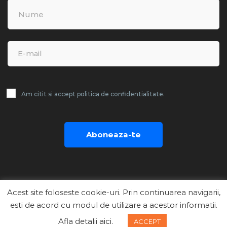
Am citit si accept politica de confidentialitate.
Aboneaza-te
Acest site foloseste cookie-uri. Prin continuarea navigarii,
Copyright © 2018 Businext WordPress Theme by
esti de acord cu modul de utilizare a acestor informatii.
ThemeMove
Afla detalii
aici.
ACCEPT