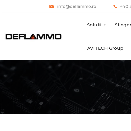
info@deflammo.ro
+40 
Solutii
Stinge
AVITECH Group