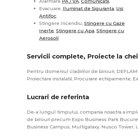
Alarmare
PA / VA
,
Comunicatii
,
Evacuare,
Iluminat de Siguranta
,
Usi
Antifoc
.
Stingere Incendiu,
Stingere cu Gaze
Inerte
,
Stingere cu Apa
,
Stingere cu
Aerosoli
Servicii complete, Proiecte la che
Pentru domeniul cladirilor de birouri, DEFLAM
Proiectare instalatii, Procurare echipamente, Ex
Lucrari de referinta
De-a lungul timpului, compania noastra a imp
de birouri precum Expo Business Park Bucures
Business Campus, Multigalaxy, Nusco Tower, Un