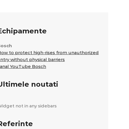
Echipamente
Bosch
ow to protect high-rises from unauthorized
ntry without physical barriers
anal YouTube Bosch
Ultimele noutati
idget not in any sidebars
Referinte