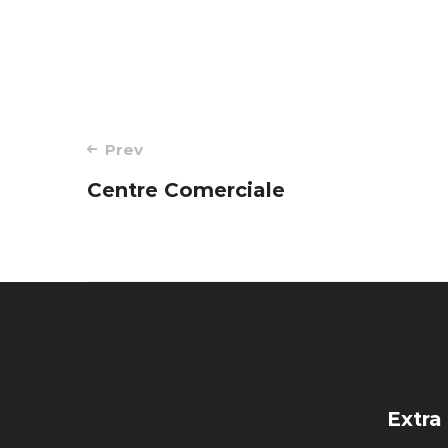
Post
Prev
Centre Comerciale
navigation
Extra