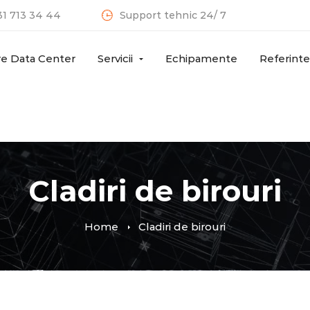
31 713 34 44
Support tehnic 24/ 7
re Data Center
Servicii
Echipamente
Referinte
Cladiri de birouri
Home
Cladiri de birouri