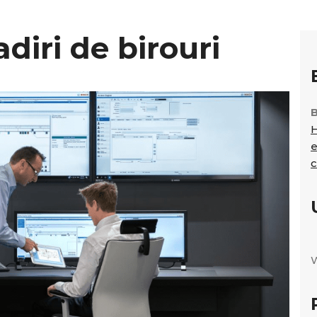
adiri de birouri
H
e
c
W