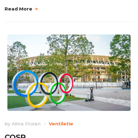
Read More
by
Alina Stoian
Ventilatie
COSR,